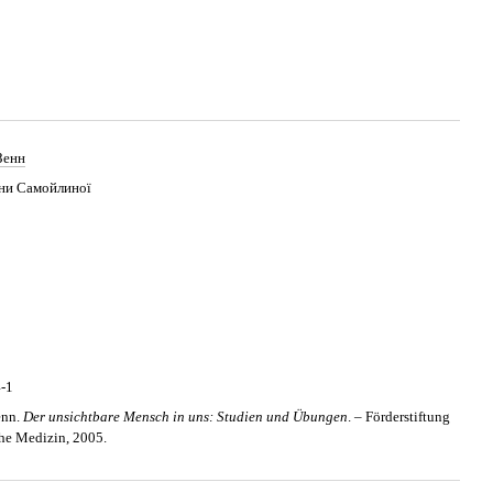
Зенн
яни Самойлиної
-1
enn.
Der unsichtbare Mensch in uns: Studien und Übungen
. – Förderstiftung
he Medizin, 2005.