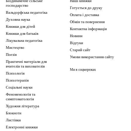
Біодинамічне сільське
Наші книжки
господарство
Готується до друку
Вальдорфська педагогіка
Оплата і доставка
Духовна наука
Обмін та повернення
Книжки для дітей
Контактна інформація
Книжки для батьків
Новини
Лікувальна педагогіка
Відгуки
Мистецтво
Старий сайт
Поезія
Умови використання сайту
Практичні матеріали для
вчителів та вихователів
Ми в соцмережах
Психологія
Психотерапія
Соціальні науки
Феноменологія та
симптоматологія
Художня література
Блокноти
Листівки
Електронні книжки