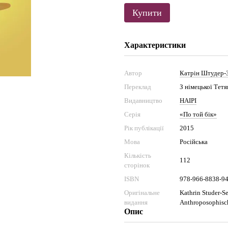
Купити
Характеристики
Автор
Катрін Штудер-
Переклад
З німецької Тет
Видавництво
НАІРІ
Серія
«По той бік»
Рік публікації
2015
Мова
Російська
Кількість
112
сторінок
ISBN
978-966-8838-94
Оригінальне
Kathrin Studer-S
видання
Anthroposophisc
Опис