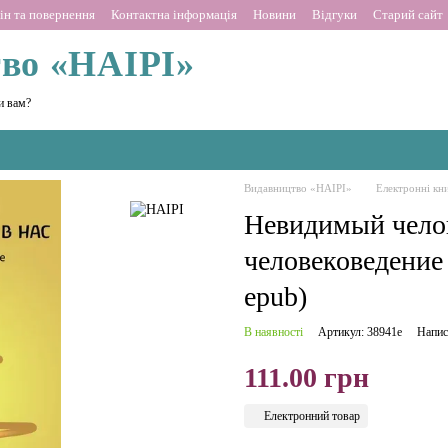
ін та повернення
Контактна інформація
Новини
Відгуки
Старий сайт
во «НАІРІ»
и вам?
Видавництво «НАІРІ»
Електронні кн
Невидимый челов
человековедение
epub)
В наявності
Артикул: 38941е
Напис
111.00 грн
Електронний товар