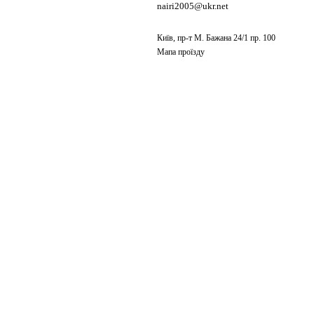
nairi2005@ukr.net
Київ, пр-т М. Бажана 24/1 пр. 100
Мапа проїзду