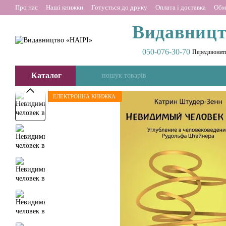
Перейти до основного контенту
Про нас
Наші книжки
Готується до друку
Оплата і доставка
Обм
Видавницт
050-076-30-70
Передзвонит
Каталог
ЕЛЕКТРОННА КНИЖКА