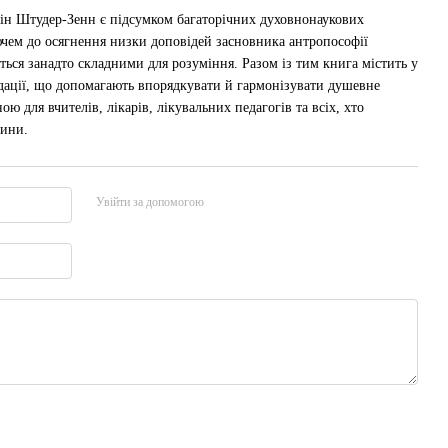
ін Штудер-Зенн є підсумком багаторічних духовнонаукових
чем до осягнення низки доповідей засновника антропософії
ься занадто складними для розуміння. Разом із тим книга містить у
дації, що допомагають впорядкувати й гармонізувати душевне
ю для вчителів, лікарів, лікувальних педагогів та всіх, хто
дини.
Увійти за допомогою