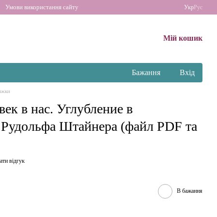
Умови використання сайту
Укр
Рус
Мій кошик
Бажання
Вхід
ижки
ек в нас. Углубление в
 Рудольфа Штайнера (файл PDF та
ати відгук
В бажання