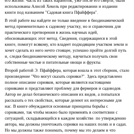
его жизни. Часть из таких наработок, уже после его смерти, были
использованы Алисой Хекель при редактировании и издании
книги под названием "Садовая книга Пфайффера".
В этой работе вы найдете не только введение в биодинамический
метод применительно к садовому участку, но и справочник для
практического претворения в жизнь научных идей,
обосновывающих этот метод. Сведения, содержащиеся в этой
книге, помогут всякому, кто владеет подходящим участком земли и
хочет сделать из него нечто стоящее, успешно пройти долгий путь
и, следкя биодинамическому методу, научиться получать свои
собственные чистые и питательные овощи и фрукты.
Второй работой Э. Пфайффера, которая вошла в этот сборник, стало
произведение "Что могут сказать сорняки?". Здесь представлено
полное описание сорняков, которые являются настоящими
сорняками и представляют проблему для фермеров и садоводов.
Автор не делал ботанического описания их видов, а попытался
рассказать о тех свойствах, которые делеют их интересными для
нас. В книге обчуждаются основные принципы борьбы с
сорняками, так чтобы можно было применять в соответсвии с
ситуацией, складывающейся в каждом хозяйстве. по утверждению
автора, мы должны уничтожать сорняки на наших полях и в садах.
Но мы должны также понимать, почему мы это делаем и что