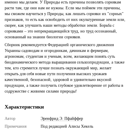
именно мы делаем. У Природы есть причины позволять сорнякам
расти там, где они нам не нужны. Если мы поймем эти причины,
мы сможем научиться у Природы, как лишать сорняки их "сорных"
признаков, то есть как освободить от них окультуренные земли или,
скорее, как улучшить наши методы обработки земли. Борьба с
сорняками – это непрекращающийся труд, но труд осознанный,
основанный на знании биологии сорняков.
Сборник рекомендуется Федерацией органического движения
Украины садоводам и огородникам, дачникам и фермерам,
агрономам, студентам и ученым, всем, желающим понять суть
биодинамического метода выращивания сельхозпродукции, а также
тем, кто стремится лучше познать окружающий мир, желает
открыть для себя новые пути получения высоких урожаев
качественной, безопасной, здоровой и удивительно вкусной
продукции, а также получить глубокое удовлетворение от работы в
содружестве с живими силами природы!
Характеристики
Автор
Эренфрид Э. Пфайффер
Примечания
Под редакцией Алисы Хекель