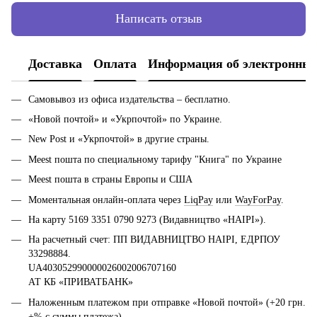
Написать отзыв
Доставка
Оплата
Информация об электронных
Самовывоз из офиса издательства – бесплатно.
«Новой почтой» и «Укрпочтой» по Украине.
New Post и «Укрпочтой» в другие страны.
Meest пошта по специальному тарифу "Книга" по Украине
Meest пошта в страны Европы и США
Моментальная онлайн-оплата через
LiqPay
или
WayForPay
.
На карту 5169 3351 0790 9273 (Видавництво «НАІРІ»).
На расчетный счет: ПП ВИДАВНИЦТВО НАІРІ, ЕДРПОУ
33298884.
UA403052990000026002006707160
АТ КБ «ПРИВАТБАНК»
Наложенным платежом при отправке «Новой почтой» (+20 грн.
+% с суммы платежа).