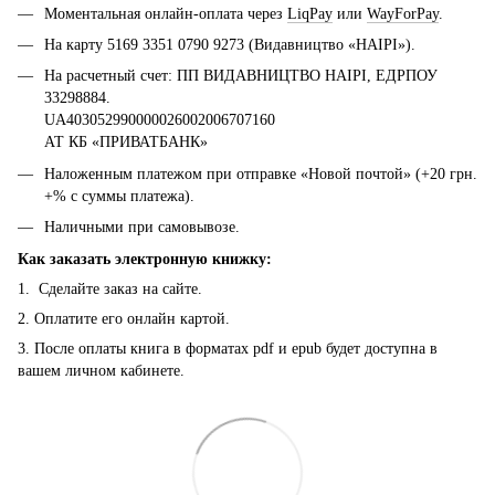
Моментальная онлайн-оплата через
LiqPay
или
WayForPay
.
На карту 5169 3351 0790 9273 (Видавництво «НАІРІ»).
На расчетный счет: ПП ВИДАВНИЦТВО НАІРІ, ЕДРПОУ
33298884.
UA403052990000026002006707160
АТ КБ «ПРИВАТБАНК»
Наложенным платежом при отправке «Новой почтой» (+20 грн.
+% с суммы платежа).
Наличными при самовывозе.
Как заказать электронную книжку:
1. Сделайте заказ на сайте.
2. Оплатите его онлайн картой.
3. После оплаты книга в форматах pdf и epub будет доступна в
вашем личном кабинете.