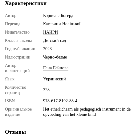
Характеристики
Автор
Корнеліс Богерд
Перевод
Катерини Новіцької
Издательство
НАИРИ
Классы школы
Детский сад
Год публикации
2023
Иллюстрации
Черно-белые
Автор
Гана Гайнова
иллюстраций
Язык
Украинский
Количество
328
страниц
ISBN
978-617-8192-88-4
Оригинальное
Het etherlichaam als pedagogisch instrument in de
издание
opvoeding van het kleine kind
Отзывы