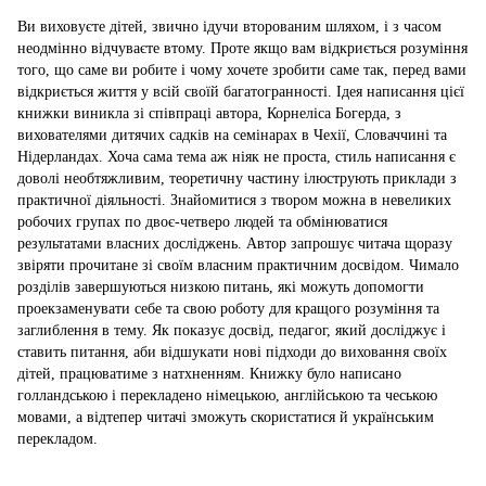
Ви виховуєте дітей, звично ідучи второваним шляхом, і з часом
неодмінно відчуваєте втому. Проте якщо вам відкриється розуміння
того, що саме ви робите і чому хочете зробити саме так, перед вами
відкриється життя у всій своїй багатогранності. Ідея написання цієї
книжки виникла зі співпраці автора, Корнеліса Богерда, з
вихователями дитячих садків на семінарах в Чехії, Словаччині та
Нідерландах. Хоча сама тема аж ніяк не проста, стиль написання є
доволі необтяжливим, теоретичну частину ілюструють приклади з
практичної діяльності. Знайомитися з твором можна в невеликих
робочих групах по двоє-четверо людей та обмінюватися
результатами власних досліджень. Автор запрошує читача щоразу
звіряти прочитане зі своїм власним практичним досвідом. Чимало
розділів завершуються низкою питань, які можуть допомогти
проекзаменувати себе та свою роботу для кращого розуміння та
заглиблення в тему. Як показує досвід, педагог, який досліджує і
ставить питання, аби відшукати нові підходи до виховання своїх
дітей, працюватиме з натхненням. Книжку було написано
голландською і перекладено німецькою, англійською та чеською
мовами, а відтепер читачі зможуть скористатися й українським
перекладом.