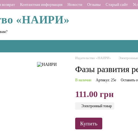
 возврат
Контактная информация
Новости
Отзывы
Старый сайт
Ус
тво «НАИРИ»
 вам?
Издательство «НАИРИ»
Электронные
Фазы развития р
В наличии
Артикул: 25е
Оставить 
111.00 грн
Электронный товар
Купить