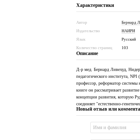
Характеристики
Автор
Бернард Л
Издательство
НАИРИ
Язык
Русский
Количество страниц
103
Описание
Д-р мед. Бернард Ливехуд, Нидер
педагогического института, NPI 
профессор, реформатор системы 
книге он рассматривает развитие
концепции развития, которую Ру
соединяет "естественно-генетич
Новый отзыв или коммент