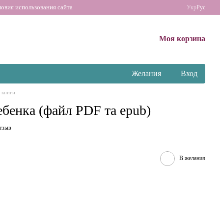
ловия использования сайта
Укр
Рус
Моя корзина
Желания
Вход
 книги
ебенка (файл PDF та epub)
отзыв
В желания