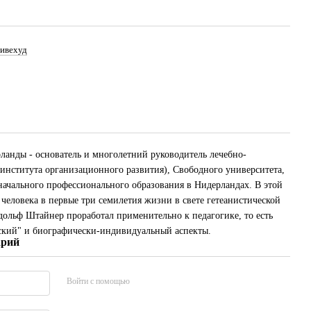
ивехуд
ланды - основатель и многолетний руководитель лечебно-
(института организационного развития), Свободного университета,
начального профессионального образования в Нидерландах. В этой
 человека в первые три семилетия жизни в свете гетеанистической
дольф Штайнер проработал применительно к педагогике, то есть
еский" и биографически-индивидуальный аспекты.
арий
Войти с помощью