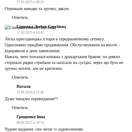
17.03.2025 в 09:29
Отримали швидко та зручно, дякую
Ответить
Спицька Любов Сергіївна
17.02.2025 в 14:42
Легка пригодницька історія в середньовічному сетингу.
Однозначно придбаю продовження. Обслуговування на висоті -
відправили в день замовлення.
Нажаль, мені попалася книжка з друкарським браком: на деяких
сторінках рядки стрибали та налізали на сусідні, через що було не
зручно читати, але не критично.
Ответить
Наталя
13.06.2024 в 12:46
Дуже чекаємо перевидання!!!
Ответить
Грищенко Інна
06.08.2023 в 19:14
Чудове видання. син читає із задоволенням