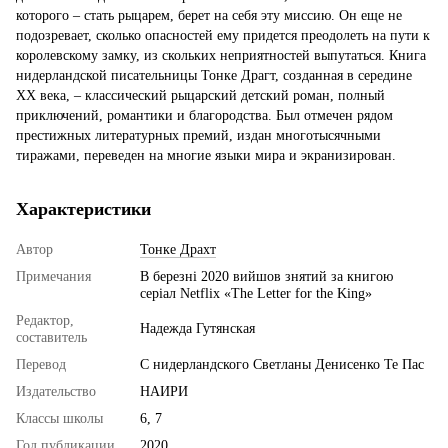
которого – стать рыцарем, берет на себя эту миссию. Он еще не
подозревает, сколько опасностей ему придется преодолеть на пути к
королевскому замку, из скольких неприятностей выпутаться. Книга
нидерландской писательницы Тонке Драгт, созданная в середине
ХХ века, – классический рыцарский детский роман, полный
приключений, романтики и благородства. Был отмечен рядом
престижных литературных премий, издан многотысячными
тиражами, переведен на многие языки мира и экранизирован.
Характеристики
Автор
Тонке Драхт
Примечания
В березні 2020 вийшов знятий за книгою
серіал Netflix «The Letter for the King»
Редактор,
Надежда Гутянская
составитель
Перевод
С нидерландского Светланы Денисенко Те Пас
Издательство
НАИРИ
Классы школы
6, 7
Год публикации
2020