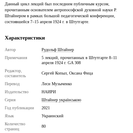
Данный цикл лекций был последним публичным курсом,
прочитанным основателем антропософской духовной науки Р.
Штайнером в рамках большой педагогической конференции,
состоявшейся 7–15 апреля 1924 г. в Штутгарте.
Характеристики
Автор
Рудольф Штайнер
Примечания
5 лекций, прочитанных в Штутгарте 8–11
апреля 1924 г. GA 308
Редактор,
Сергей Копыл, Оксана Фица
составитель
Перевод
Леси Музыченко
Издательство
НАИРИ
Серия
Штайнер українською
Год публикации
2021
Язык
Украинский
Количество
80
страниц