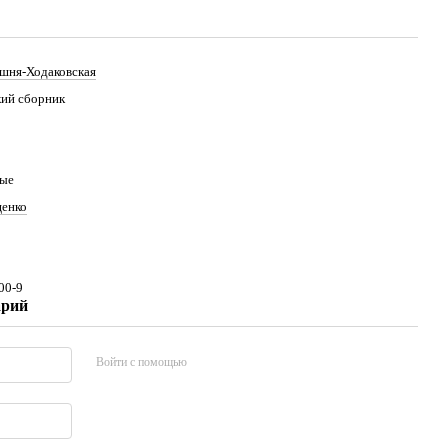
шня-Ходаковская
ий сборник
лые
щенко
00-9
арий
Войти с помощью