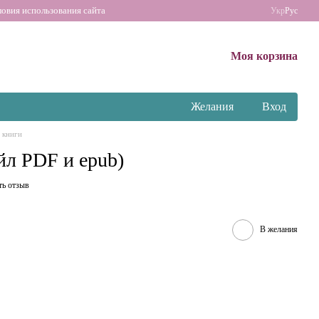
ловия использования сайта
Укр
Рус
Моя корзина
Желания
Вход
 книги
йл PDF и epub)
ть отзыв
В желания