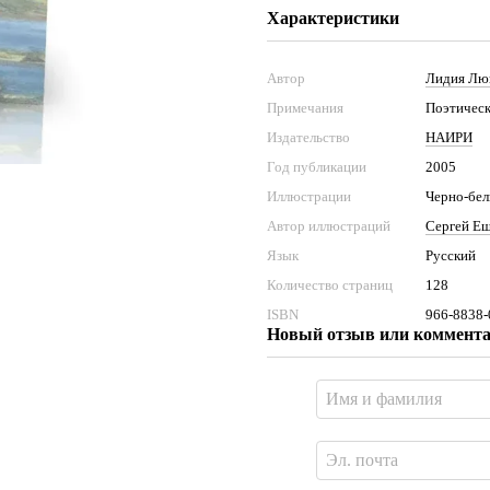
Характеристики
Автор
Лидия Лю
Примечания
Поэтическ
Издательство
НАИРИ
Год публикации
2005
Иллюстрации
Черно-бе
Автор иллюстраций
Сергей Е
Язык
Русский
Количество страниц
128
ISBN
966-8838-
Новый отзыв или коммент