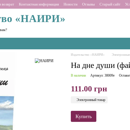
 возврат
Контактная информация
Новости
Отзывы
Старый сайт
Ус
тво «НАИРИ»
 вам?
Издательство «НАИРИ»
Электронные
На дне души (фа
В наличии
Артикул: 38009е
Остави
111.00 грн
Электронный товар
Купить