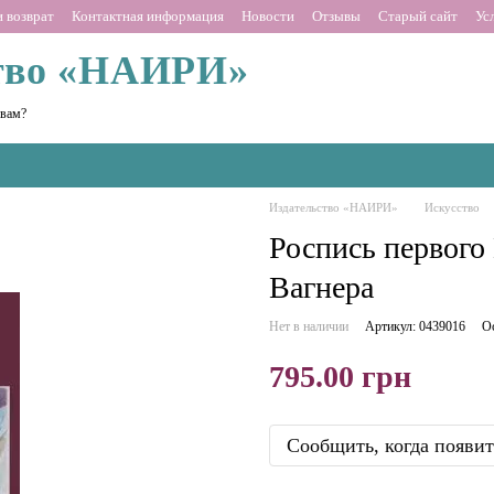
 возврат
Контактная информация
Новости
Отзывы
Старый сайт
Ус
тво «НАИРИ»
 вам?
Издательство «НАИРИ»
Искусство
Роспись первого
Вагнера
Нет в наличии
Артикул: 0439016
О
795.00 грн
Сообщить, когда появит