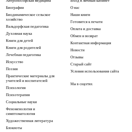
Антропософская медицина
Вход в личный кабинет
Биографии
О нас
Биодинамическое сельское
Наши книги
хозяйство
Готовится к печати
Вальдорфская педагогика
Оплата и доставка
Духовная наука
Обмен и возврат
Книги для детей
Контактная информация
Книги для родителей
Новости
Лечебная педагогика
Отзывы
Искусство
Старый сайт
Поэзия
Условия использования сайта
Практические материалы для
учителей и воспитателей
Мы в соцсетях
Психология
Психотерапия
Социальные науки
Феноменология и
симптоматология
Художественная литература
Блокноты