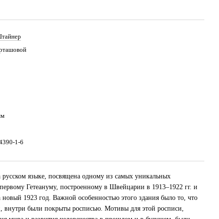
Штайнер
рташовой
мм
4390-1-6
а русском языке, посвящена одному из самых уникальных
ервому Гетеануму, построенному в Швейцарии в 1913–1922 гг. и
 новый 1923 год. Важной особенностью этого здания было то, что
й, внутри были покрыты росписью. Мотивы для этой росписи,