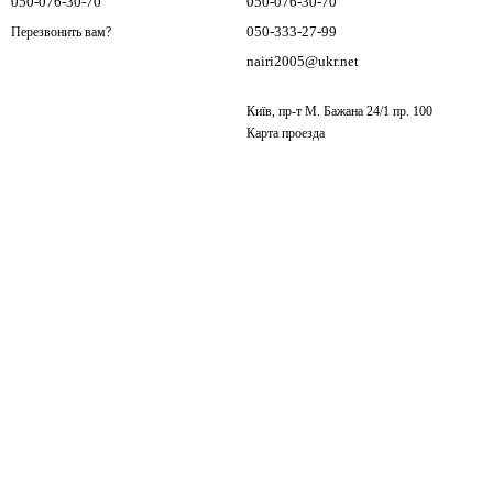
050-076-30-70
050-076-30-70
050-333-27-99
Перезвонить вам?
nairi2005@ukr.net
Київ, пр-т М. Бажана 24/1 пр. 100
Карта проезда