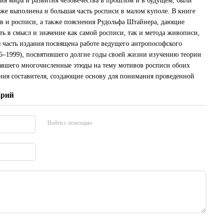
я мира и развития человечества в прошлом и в будущем, были
е выполнена и большая часть росписи в малом куполе. В книге
в и росписи, а также пояснения Рудольфа Штайнера, дающие
ь в смысл и значение как самой росписи, так и метода живописи,
 часть издания посвящена работе ведущего антропософского
6–1999), посвятившего долгие годы своей жизни изучению теории
авшего многочисленные этюды на тему мотивов росписи обоих
ния составителя, создающие основу для понимания проведенной
арий
Войти с помощью