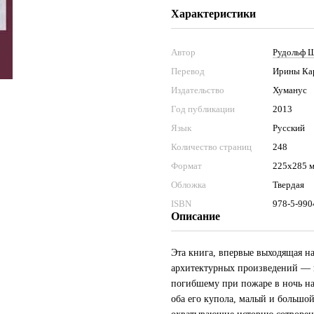
Характеристики
Автор
Рудольф 
Перевод
Ирины Ка
Издательство
Хуманус
Год публикации
2013
Язык
Русский
Количество страниц
248
Формат
225х285 
Обложка
Твердая
ISBN
978-5-990
Описание
Эта книга, впервые выходящая н
архитектурных произведений — п
погибшему при пожаре в ночь на
оба его купола, малый и большо