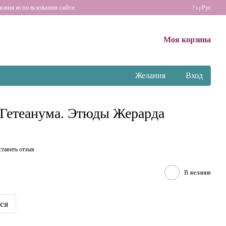
ловия использования сайта
Укр
Рус
Моя корзина
Желания
Вход
 Гетеанума. Этюды Жерарда
ставить отзыв
В желания
ся