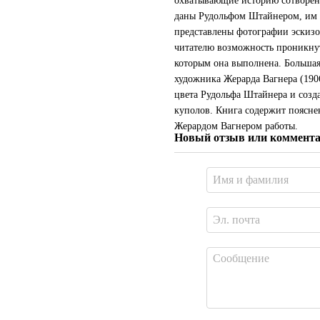
охватывающие историю сотворени
даны Рудольфом Штайнером, им ж
представлены фотографии эскизо
читателю возможность проникнут
которым она выполнена. Большая
художника Жерарда Вагнера (190
цвета Рудольфа Штайнера и созд
куполов. Книга содержит поясне
Жерардом Вагнером работы.
Новый отзыв или коммент