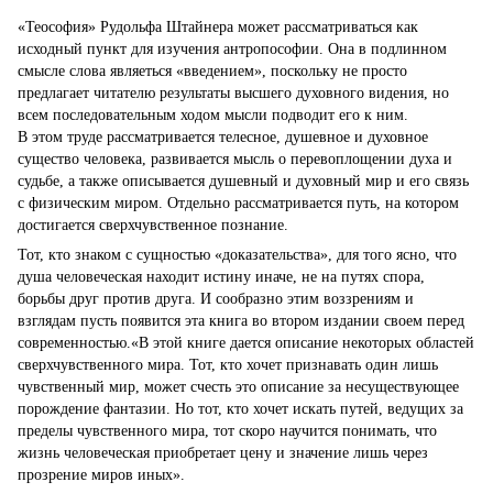
«Теософия» Рудольфа Штайнера может рассматриваться как
исходный пункт для изучения антропософии. Она в подлинном
смысле слова являеться «введением», поскольку не просто
предлагает читателю результаты высшего духовного видения, но
всем последовательным ходом мысли подводит его к ним.
В этом труде рассматривается телесное, душевное и духовное
существо человека, развивается мысль о перевоплощении духа и
судьбе, а также описывается душевный и духовный мир и его связь
с физическим миром. Отдельно рас­сматривается путь, на котором
достигается сверхчувственное познание.
Тот, кто знаком с сущностью «доказательства», для того ясно, что
душа человеческая находит истину иначе, не на путях спора,
борьбы друг против друга. И сообразно этим воззрениям и
взглядам пусть появится эта книга во втором издании своем перед
современностью.«В этой книге дается описание некоторых областей
сверхчувственного мира. Тот, кто хочет признавать один лишь
чувственный мир, может счесть это описание за несуществующее
порождение фантазии. Но тот, кто хочет искать путей, ведущих за
пределы чувственного мира, тот скоро научится понимать, что
жизнь человеческая приобретает цену и значение лишь через
прозрение миров иных».