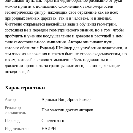
описывают путь, как через наглядно-образное рисование от руки
можно прийти к пониманию сложнейших закономерностей
геометрических фигур, находящих свое отражение как во всех
природных земных царствах, так и в человеке, и в звездах.
Читателю открывается важнейшая задача обучения геометрии,
состоящая не в передаче геометрического знания, но в том, чтобы
пробудить в ученике воодушевление и доверие к растущей в нем
силе самостоятельного мышления. Авторы описывают пути,
которые обозначил Рудольф Штайнер для углубления педагогики, и
сам язык их изложения пытается быть не строго академическим, но
таким, который заставляет мышление быть подвижным и в
движении проникать за границы видимого, в законы, лежащие
позади вещей.
Характеристики
Автор
Арнольд Вис
,
Эрнст Бюлер
Редактор,
При участии других авторов
составитель
Перевод
С немецкого
Издательство
НАИРИ