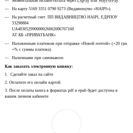
Моментальная онлайн-оплата через
LiqPay
или
WayForPay
.
На карту 5169 3351 0790 9273 (Видавництво «НАІРІ»).
На расчетный счет: ПП ВИДАВНИЦТВО НАІРІ, ЕДРПОУ
33298884.
UA403052990000026002006707160
АТ КБ «ПРИВАТБАНК»
Наложенным платежом при отправке «Новой почтой» (+20 грн.
+% с суммы платежа).
Наличными при самовывозе.
Как заказать электронную книжку:
1. Сделайте заказ на сайте.
2. Оплатите его онлайн картой.
3. После оплаты книга в форматах pdf и epub будет доступна в
вашем личном кабинете.