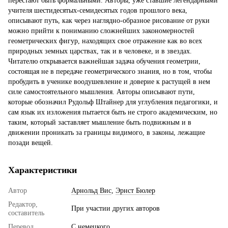
перестают быть формальными. Авторы, уже ставшие легендарными
учителя шестидесятых-семидесятых годов прошлого века,
описывают путь, как через наглядно-образное рисование от руки
можно прийти к пониманию сложнейших закономерностей
геометрических фигур, находящих свое отражение как во всех
природных земных царствах, так и в человеке, и в звездах.
Читателю открывается важнейшая задача обучения геометрии,
состоящая не в передаче геометрического знания, но в том, чтобы
пробудить в ученике воодушевление и доверие к растущей в нем
силе самостоятельного мышления. Авторы описывают пути,
которые обозначил Рудольф Штайнер для углубления педагогики, и
сам язык их изложения пытается быть не строго академическим, но
таким, который заставляет мышление быть подвижным и в
движении проникать за границы видимого, в законы, лежащие
позади вещей.
Характеристики
Автор
Арнольд Вис
,
Эрнст Бюлер
Редактор,
При участии других авторов
составитель
Перевод
С немецкого