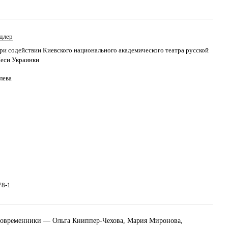
длер
ри содействии Киевского национального академического театра русской
еси Украинки
лева
78-1
 Современники — Ольга Книппер-Чехова, Мария Миронова,