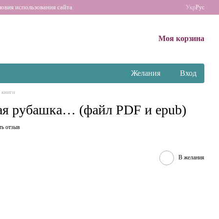
ловия использования сайта
Укр
Рус
Моя корзина
Желания
Вход
 книги
ая рубашка… (файл PDF и epub)
ть отзыв
В желания