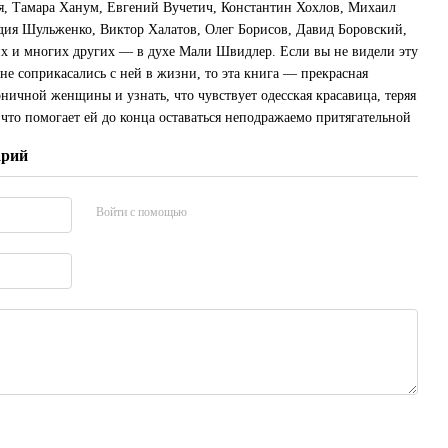
я, Тамара Ханум, Евгений Вучетич, Константин Хохлов, Михаил
дия Шульженко, Виктор Халатов, Олег Борисов, Давид Боровский,
их и многих других — в духе Мали Швидлер. Если вы не видели эту
не соприкасались с ней в жизни, то эта книга — прекрасная
ничной женщины и узнать, что чувствует одесская красавица, теряя
что помогает ей до конца оставаться неподражаемо притягательной
арий
Войти с помощью