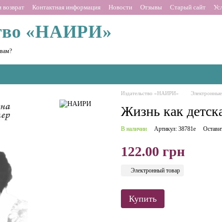
 возврат
Контактная информация
Новости
Отзывы
Старый сайт
Ус
тво «НАИРИ»
 вам?
Издательство «НАИРИ»
Электронные
Жизнь как детск
В наличии
Артикул: 38781е
Остави
122.00 грн
Электронный товар
Купить