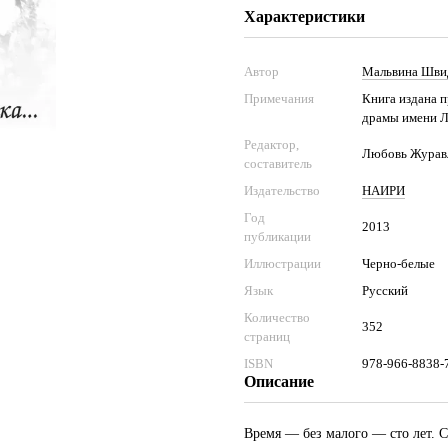
Характеристики
Автор
Мальвина Шви
Примечания
Книга издана п
драмы имени Л
Редактор,
Любовь Журав
составитель
Издательство
НАИРИ
Год
2013
публикации
Иллюстрации
Черно-белые
Язык
Русский
Количество
352
страниц
ISBN
978-966-8838-
Описание
Время — без малого — сто лет.