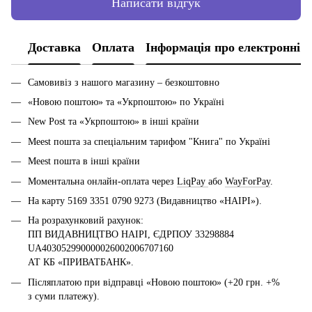
Написати відгук
Доставка
Оплата
Інформація про електронні 
Самовивіз з нашого магазину – безкоштовно
«Новою поштою» та «Укрпоштою» по Україні
New Post та «Укрпоштою» в інші країни
Meest пошта за спеціальним тарифом "Книга" по Україні
Meest пошта в інші країни
Моментальна онлайн-оплата через
LiqPay
або
WayForPay
.
На карту 5169 3351 0790 9273 (Видавництво «НАІРІ»).
На розрахунковий рахунок:
ПП ВИДАВНИЦТВО НАІРІ, ЄДРПОУ 33298884
UA403052990000026002006707160
АТ КБ «ПРИВАТБАНК».
Післяплатою при відправці «Новою поштою» (+20 грн. +%
з суми платежу).