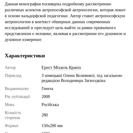
Данная монография посвящена подробному рассмотрению
различных аспектов антропософской антропологии, которая лежит
в основе вальдорфской педагогики. Автор ставит антропософскую
антропологию в контекст обширных данных современных
исследований и преследует цель выйти за рамки привычного
представления о человеке, включая в рассмотрение его душевное и
духовное измерение.
Характеристики
Автор
Ернст Міхаель Краніх
Переклад
З німецької Олени Колюхової, під загальною
редакцією Володимира Загвоздкіна
Видавництво
Генеза
Рік публікації
2008
Мова
Російська
Кількість
280
сторінок
Формат
150х200 мм