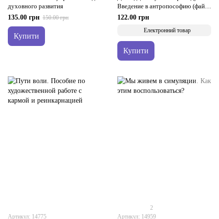
духовного развития
Введение в антропософию (файл
PDF)
135.00 грн
122.00 грн
150.00 грн
Електронний товар
Купити
Купити
2
Артикул: 14775
Артикул: 14959