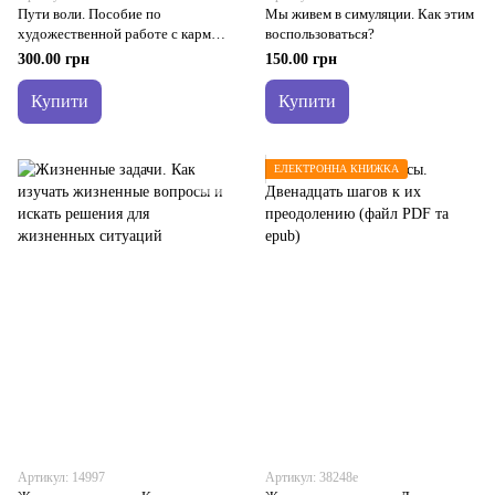
Пути воли. Пособие по
Мы живем в симуляции. Как этим
художественной работе с кармой
воспользоваться?
и реинкарнацией
300.00 грн
150.00 грн
Купити
Купити
ЕЛЕКТРОННА КНИЖКА
Артикул: 14997
Артикул: 38248е