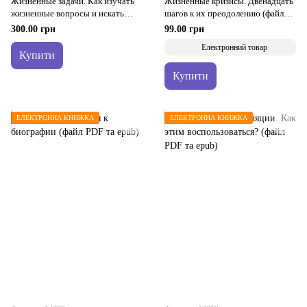
Жизненные задачи. Как изучать
Жизненные кризисы. Двенадцать
жизненные вопросы и искать
шагов к их преодолению (файл
решения для жизненных
PDF та epub)
300.00 грн
99.00 грн
ситуаций
Електронний товар
Купити
Купити
ЕЛЕКТРОННА КНИЖКА
ЕЛЕКТРОННА КНИЖКА