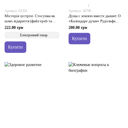
1
Артикул: 92204
Артикул: 38798
Містерія зустрічі. Стосунки як
Душа с землею вместе дышит. О
шлях відкриття (файл epub та
«Календаре души» Рудольфа
PDF)
Штайнера
222.00 грн
200.00 грн
Електронний товар
Купити
Купити