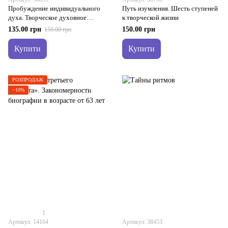
Пробуждение индивидуального
Путь изумления. Шесть ступеней
духа. Творческое духовное
к творческой жизни
исследование
135.00 грн
150.00 грн
150.00 грн
Купити
Купити
РОЗПРОДАЖ
−10%
1
Артикул: 14164
Артикул: 38453