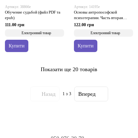
Артикул: 38866е
Артикул: 14195е
Обучение судьбой (файл PDF та
Основы антропософской
epub)
психотерапии. Часть вторая
(файл PDF та epub)
111.00 грн
122.00 грн
Електронний товар
Електронний товар
Купити
Купити
Показати ще 20 товарів
Назад
Вперед
1
з 3