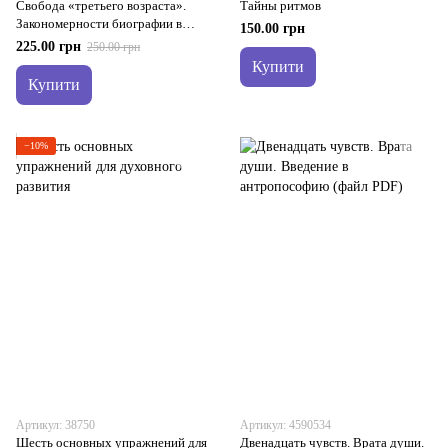
Свобода «третьего возраста».
Тайны ритмов
Закономерности биографии в
150.00 грн
возрасте от 63 лет
225.00 грн
250.00 грн
Купити
Купити
−10%
Артикул: 38750
Артикул: 4590534
Шесть основных упражнений для
Двенадцать чувств. Врата души.