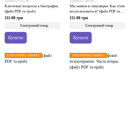
Артикул: 14379е
Артикул: 14959е
Ключевые вопросы к биографии
Мы живем в симуляции. Как этим
(файл PDF та epub)
воспользоваться? (файл PDF та
epub)
111.00 грн
111.00 грн
Електронний товар
Електронний товар
Купити
Купити
ЕЛЕКТРОННА КНИЖКА
ЕЛЕКТРОННА КНИЖКА