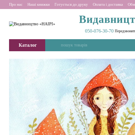
Перейти до основного контенту
Про нас
Наші книжки
Готується до друку
Оплата і доставка
Обм
Видавницт
050-076-30-70
Передзвонит
Каталог