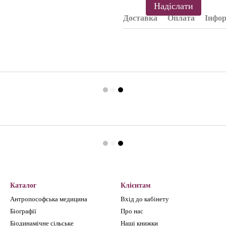
Надіслати
Доставка
Оплата
Інфор
Каталог
Клієнтам
Антропософська медицина
Вхід до кабінету
Біографії
Про нас
Біодинамічне сільське
Наші книжки