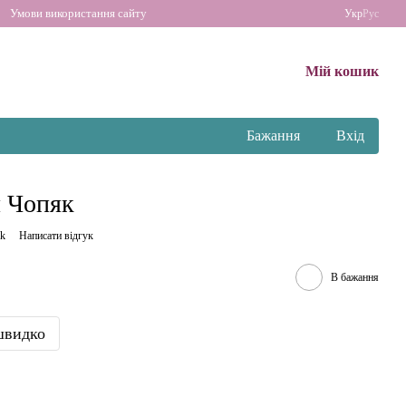
Умови використання сайту
Укр
Рус
Мій кошик
Бажання
Вхід
 Чопяк
ak
Написати відгук
В бажання
швидко