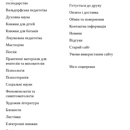
господарство
Готується до друку
Вальдорфська педагогіка
Оплата і доставка
Духовна наука
Обмін та повернення
Книжки для дітей
Контактна інформація
Книжки для батьків
Новини
Лікувальна педагогіка
Відгуки
Мистецтво
Старий сайт
Поезія
Умови використання сайту
Практичні матеріали для
вчителів та вихователів
Ми в соцмережах
Психологія
Психотерапія
Соціальні науки
Феноменологія та
симптоматологія
Художня література
Блокноти
Листівки
Електронні книжки