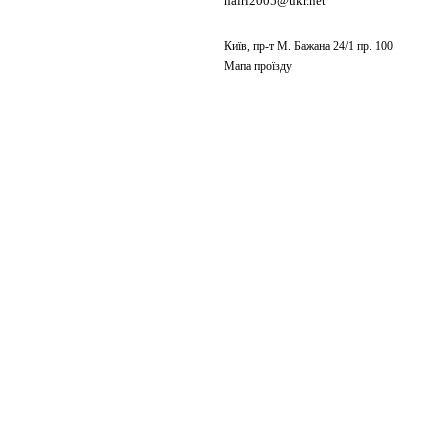
nairi2005@ukr.net
Київ, пр-т М. Бажана 24/1 пр. 100
Мапа проїзду