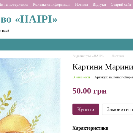
ін та повернення
Контактна інформація
Новини
Відгуки
Старий сайт
во «НАІРІ»
и вам?
Видавництво «НАІРІ»
Листівки
Картини Марини
В наявності
Артикул: muhomor-chopi
50.00 грн
Купити
Замовити 
Характеристики