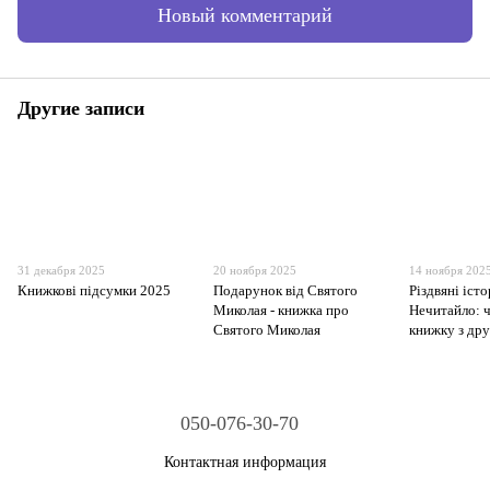
Новый комментарий
Другие записи
31 декабря 2025
20 ноября 2025
14 ноября 202
Книжкові підсумки 2025
Подарунок від Святого
Різдвяні істо
Миколая - книжка про
Нечитайло: 
Святого Миколая
книжку з др
050-076-30-70
Контактная информация