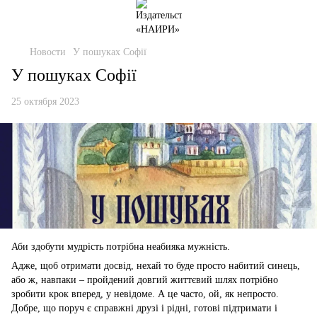
Новости
У пошуках Софії
У пошуках Софії
25 октября 2023
Аби здобути мудрість потрібна неабияка мужність.
Адже, щоб отримати досвід, нехай то буде просто набитий синець,
або ж, навпаки – пройдений довгий життєвий шлях потрібно
зробити крок вперед, у невідоме.
А це часто, ой, як непросто.
Добре, що поруч є справжні друзі і рідні, готові підтримати і