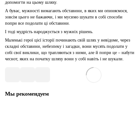
допомогти на цьому шляху.
А буває, мужності вимагають обставини, в яких ми опиняємося,
зовсім цього не бажаючи, і ми мусимо шукати в собі способи
попри все подолати ці обставини.
І тоді мудрість народжується з мужніх рішень.
Маленькі герої цієї історії починають свій шлях у невідоме, через
складні обставини, небезпеку і загадки, вони мусять подолати у
собі свої виклики, що трапляються з ними, але й попри це – набути
чеснот, яких на початку шляху вони у собі навіть і не шукали.
Мы рекомендуем