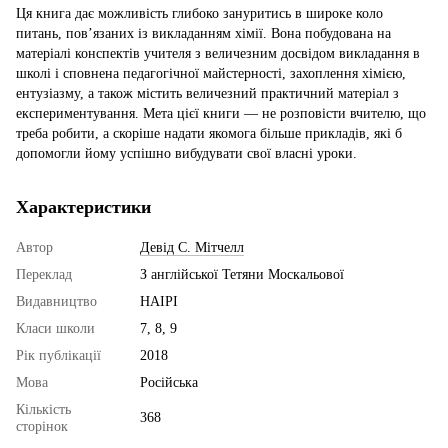
Ця книга дає можливість глибоко зануритись в широке коло
питань, пов’язаних із викладанням хімії. Вона побудована на
матеріалі конспектів учителя з величезним досвідом викладання в
школі і сповнена педагогічної майстерності, захоплення хімією,
ентузіазму, а також містить величезний практичний матеріал з
експериментування. Мета цієї книги — не розповісти вчителю, що
треба робити, а скоріше надати якомога більше прикладів, які б
допомогли йому успішно вибудувати свої власні уроки.
Характеристики
Автор
Девід С. Мітчелл
Переклад
З англійської Тетяни Москальової
Видавництво
НАІРІ
Класи школи
7, 8, 9
Рік публікації
2018
Мова
Російська
Кількість
368
сторінок