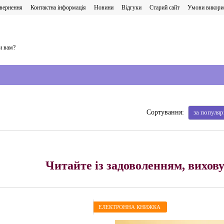
овернення
Контактна інформація
Новини
Відгуки
Старий сайт
Умови викори
и вам?
за популя
Сортування:
Читайте із задоволенням, вихову
ЕЛЕКТРОННА КНИЖКА