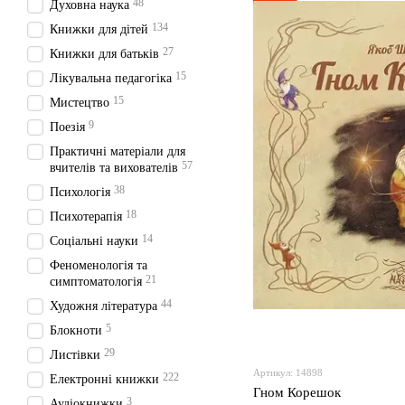
48
Духовна наука
134
Книжки для дітей
27
Книжки для батьків
15
Лікувальна педагогіка
15
Мистецтво
9
Поезія
Практичні матеріали для
57
вчителів та вихователів
38
Психологія
18
Психотерапія
14
Соціальні науки
Феноменологія та
21
симптоматологія
44
Художня література
5
Блокноти
29
Листівки
Артикул: 14898
222
Електронні книжки
Гном Корешок
3
Аудіокнижки