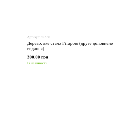
Артикул: 92270
Дерево, яке стало Гітарою (друге доповнене
видання)
300.00 грн
В наявності