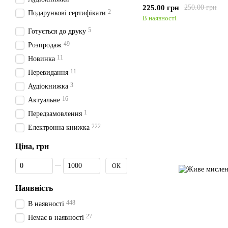
225.00 грн
250.00 грн
2
Подарункові сертифікати
В наявності
5
Готується до друку
49
Розпродаж
11
Новинка
11
Перевидання
3
Аудіокнижка
16
Актуальне
1
Передзамовлення
222
Електронна книжка
Ціна, грн
Від Ціна, грн
До Ціна, грн
ОК
Наявність
448
В наявності
27
Немає в наявності