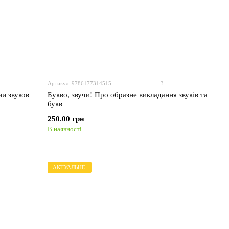
Артикул: 9786177314515
3
ии звуков
Букво, звучи! Про образне викладання звуків та
букв
250.00 грн
В наявності
АКТУАЛЬНЕ