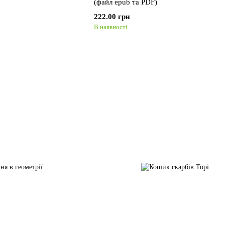
(файл epub та PDF)
222.00 грн
В наявності