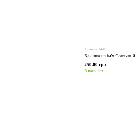
Артикул: 14416
Бджілка на ім'я Сонячни
250.00 грн
В наявності