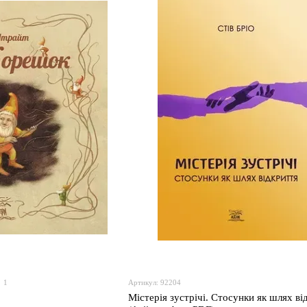
1
Артикул: 92204
Містерія зустрічі. Стосунки як шлях ві