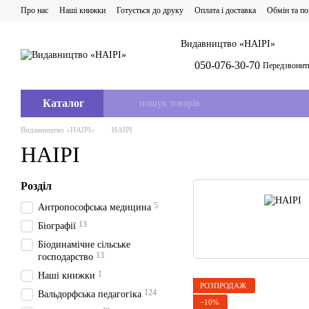
Перейти до основного контенту
Про нас
Наші книжки
Готується до друку
Оплата і доставка
Обмін та п
Видавництво «НАІРІ»
050-076-30-70
Передзвонит
Каталог
Видавництво «НАІРІ»
НАІРІ
НАІРІ
Розділ
5
Антропософська медицина
13
Біографії
Біодинамічне сільське
13
господарство
1
Наші книжки
РОЗПРОДАЖ
124
Вальдорфська педагогіка
−10%