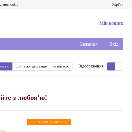
стання сайту
Укр
Рус
Мій кошик
Бажання
Вхід
рністю
спочатку дешевше
за назвою
Відображення:
йте з любов'ю!
ЕЛЕКТРОННА КНИЖКА