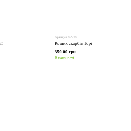
Артикул: 92249
ії
Кошик скарбів Торі
350.00 грн
В наявності