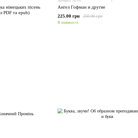
Артикул: 38330
1
рка німецьких пісень
Ангел Гофман и другие
в німецької (файл PDF та epub)
225.00 грн
250.00 грн
В наявності