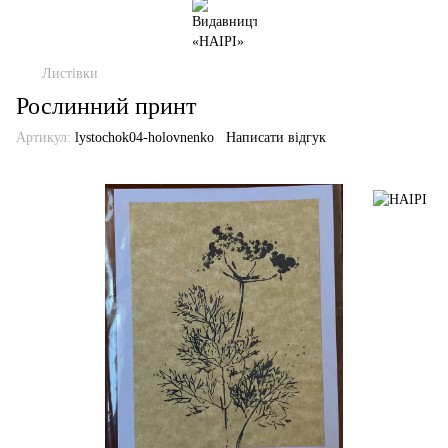
Листівки
Рослинний принт
Артикул:
lystochok04-holovnenko
Написати відгук