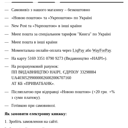
Самовивіз з нашого магазину – безкоштовно
«Новою поштою» та «Укрпоштою» по Україні
New Post та «Укрпоштою» в інші країни
Meest пошта за спеціальним тарифом "Книга" по Україні
Meest пошта в інші країни
Моментальна онлайн-оплата через
LiqPay
або
WayForPay
.
На карту 5169 3351 0790 9273 (Видавництво «НАІРІ»).
На розрахунковий рахунок:
ПП ВИДАВНИЦТВО НАІРІ, ЄДРПОУ 33298884
UA403052990000026002006707160
АТ КБ «ПРИВАТБАНК».
Післяплатою при відправці «Новою поштою» (+20 грн. +%
з суми платежу).
Готівкою при самовивозі.
Як замовити електронну книжку:
1. Зробіть замовлення на сайті.