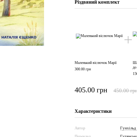
Різдвяний комплект
Маленький віслючок Марії
Шл
до
300.00 грн
15
405.00 грн
450.00 гр
Характеристики
Автор
Гунхільд
Переклад
Гутянськ