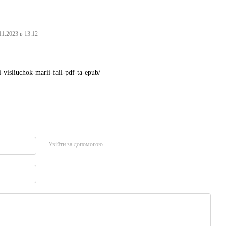
11.2023 в 13:12
i-visliuchok-marii-fail-pdf-ta-epub/
Увійти за допомогою