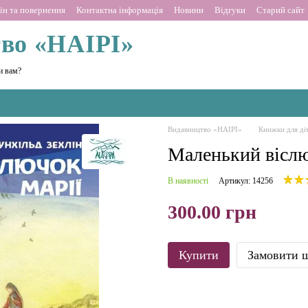
ін та повернення
Контактна інформація
Новини
Відгуки
Старий сайт
во «НАІРІ»
и вам?
Видавництво «НАІРІ»
Книжки для ді
Маленький віслю
В наявності
Артикул: 14256
300.00 грн
Купити
Замовити 