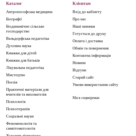
Каталог
Клієнтам
Антропософська медицина
Вхід до кабінету
Біографії
Про нас
Біодинамічне сільське
Наші книжки
господарство
Готується до друку
Вальдорфська педагогіка
Оплата і доставка
Духовна наука
Обмін та повернення
Книжки для дітей
Контактна інформація
Книжки для батьків
Новини
Лікувальна педагогіка
Відгуки
Мистецтво
Старий сайт
Поезія
Умови використання сайту
Практичні матеріали для
вчителів та вихователів
Ми в соцмережах
Психологія
Психотерапія
Соціальні науки
Феноменологія та
симптоматологія
Художня література