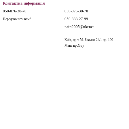
Контактна інформація
050-076-30-70
050-076-30-70
050-333-27-99
Передзвонити вам?
nairi2005@ukr.net
Київ, пр-т М. Бажана 24/1 пр. 100
Мапа проїзду