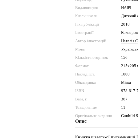
Видавництво
НАІРІ
Класи школи
Дитячий с
Рік публікації
2018
Ілюстрації
Кольоров
Автор ілюстрацій
Наталія 
Мова
Українсь
Кількість сторінок
156
Формат
215х205 
Наклад, шт.
1000
Обкладинка
М'яка
ISBN
978-617-
Вага, г.
367
Товщина, мм
11
Оригінальне видання
Gunhild S
Опис
Книжка шведської письменниці Гу