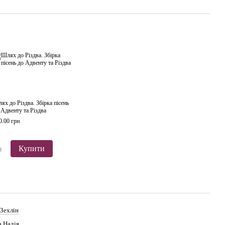
ях до Різдва. Збірка пісень
 Адвенту та Різдва
0.00 грн
н
Купити
 Зехлін
а Надія