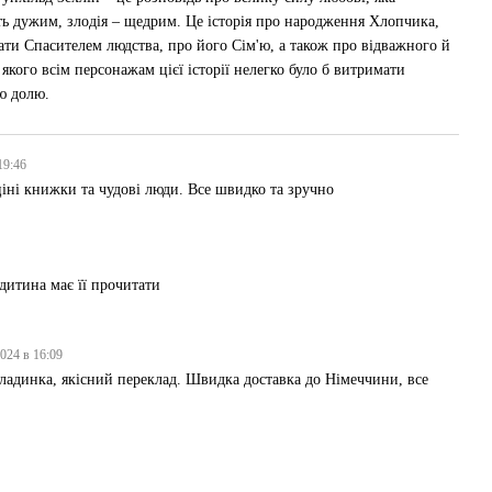
ть дужим, злодія – щедрим. Це історія про народження Хлопчика,
ати Спасителем людства, про його Cім'ю, а також про відважного й
 якого всім персонажам цієї історії нелегко було б витримати
ю долю.
 19:46
іні книжки та чудові люди. Все швидко та зручно
дитина має її прочитати
2024 в 16:09
ладинка, якісний переклад. Швидка доставка до Німеччини, все