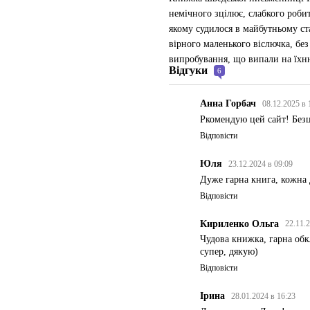
немічного зцілює, слабкого роби
якому судилося в майбутньому ст
вірного маленького віслючка, без
випробування, що випали на їхн
Відгуки
6
Анна Горбач
08.12.2025 в
Ркомендую цей сайт! Безц
Відповісти
Юля
23.12.2024 в 09:09
Дуже гарна книга, кожна 
Відповісти
Кириленко Ольга
22.11.
Чудова книжка, гарна обк
супер, дякую)
Відповісти
Ірина
28.01.2024 в 16:23