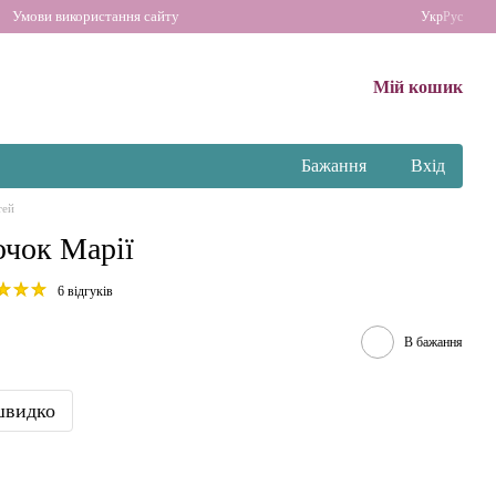
Умови використання сайту
Укр
Рус
Мій кошик
Бажання
Вхід
тей
чок Марії
6 відгуків
В бажання
швидко