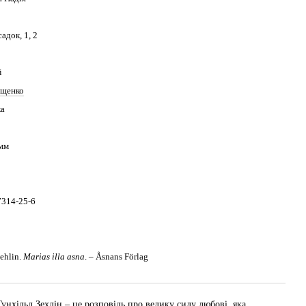
адок, 1, 2
і
Єщенко
ка
мм
7314-25-6
ehlin.
Marias illa asna
. – Åsnans Förlag
нхільд Зехлін – це розповідь про велику силу любові, яка