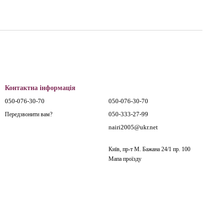
Контактна інформація
050-076-30-70
050-076-30-70
050-333-27-99
Передзвонити вам?
nairi2005@ukr.net
Київ, пр-т М. Бажана 24/1 пр. 100
Мапа проїзду