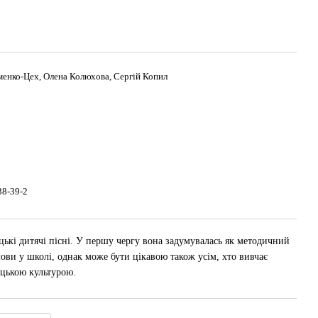
менко-Цех, Олена Колюхова, Сергій Копил
38-39-2
цькі дитячі пісні. У першу чергу вона задумувалась як методичний
мови у школі, однак може бути цікавою також усім, хто вивчає
ецькою культурою.