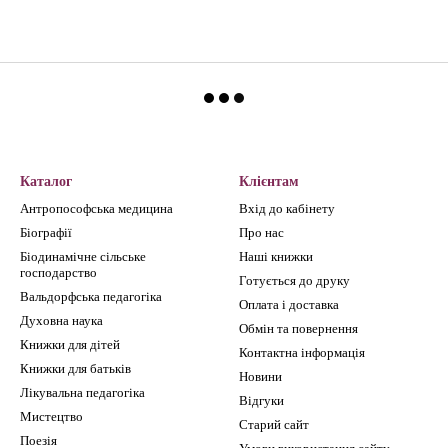
Каталог
Клієнтам
Антропософська медицина
Вхід до кабінету
Біографії
Про нас
Біодинамічне сільське
Наші книжки
господарство
Готується до друку
Вальдорфська педагогіка
Оплата і доставка
Духовна наука
Обмін та повернення
Книжки для дітей
Контактна інформація
Книжки для батьків
Новини
Лікувальна педагогіка
Відгуки
Мистецтво
Старий сайт
Поезія