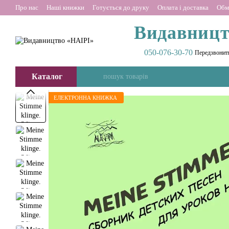
Перейти до основного контенту
Про нас
Наші книжки
Готується до друку
Оплата і доставка
Обм
Видавницт
050-076-30-70
Передзвонит
Каталог
ЕЛЕКТРОННА КНИЖКА