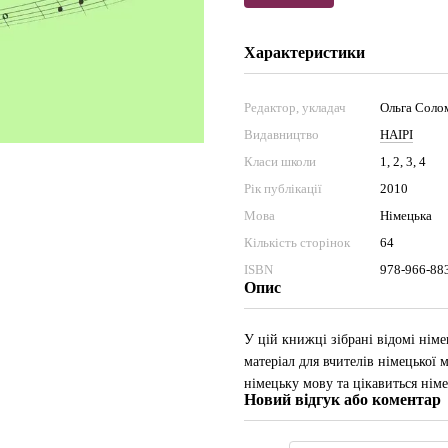
Характеристики
Редактор, укладач
Ольга Соло
Видавництво
НАІРІ
Класи школи
1, 2, 3, 4
Рік публікації
2010
Мова
Німецька
Кількість сторінок
64
ISBN
978-966-88
Опис
У цій книжці зібрані відомі німе
матеріал для вчителів німецької 
німецьку мову та цікавиться нім
Новий відгук або коментар