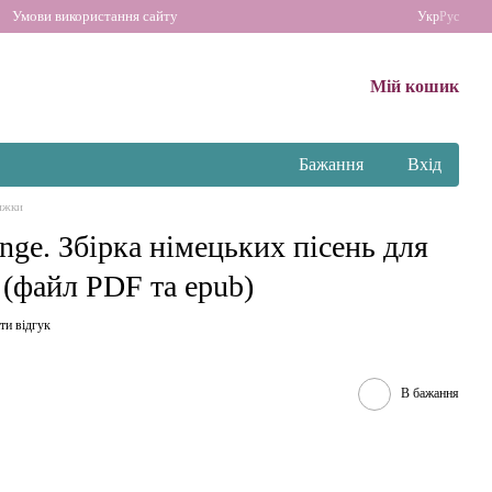
Умови використання сайту
Укр
Рус
Мій кошик
Бажання
Вхід
ижки
nge. Збірка німецьких пісень для
 (файл PDF та epub)
ти відгук
В бажання