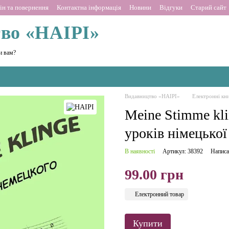
ін та повернення
Контактна інформація
Новини
Відгуки
Старий сайт
во «НАІРІ»
и вам?
Видавництво «НАІРІ»
Електронні кн
Meine Stimme kli
уроків німецької
В наявності
Артикул: 38392
Написа
99.00 грн
Електронний товар
Купити