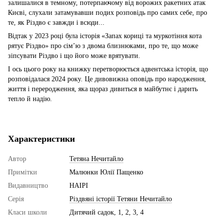
залишалися в темному, потерпаючому від ворожих ракетних атак
Києві, слухали затамувавши подих розповідь про самих себе, про
те, як Різдво є завжди і всюди...
Відтак у 2023 році була історія «Запах кориці та муркотіння кота
рятує Різдво» про сім’ю з двома близнюками, про те, що може
зіпсувати Різдво і що його може врятувати.
І ось цього року на книжку перетворюється адвентська історія, що
розповідалася 2024 року. Це дивовижна оповідь про народження,
життя і переродження, яка щораз дивиться в майбутнє і дарить
тепло й надію.
Характеристики
Автор
Тетяна Нечитайло
Примітки
Малюнки Юлії Пащенко
Видавництво
НАІРІ
Серія
Різдвяні історії Тетяни Нечитайло
Класи школи
Дитячий садок, 1, 2, 3, 4