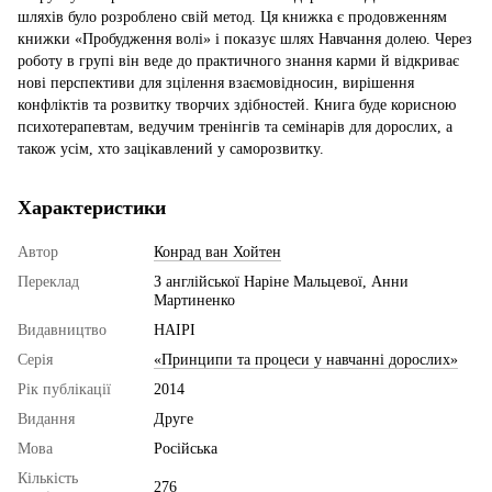
шляхів було розроблено свій метод. Ця книжка є продовженням
книжки «Пробудження волі» і показує шлях Навчання долею. Через
роботу в групі він веде до практичного знання карми й відкриває
нові перспективи для зцілення взаємовідносин, вирішення
конфліктів та розвитку творчих здібностей. Книга буде корисною
психотерапевтам, ведучим тренінгів та семінарів для дорослих, а
також усім, хто зацікавлений у саморозвитку.
Характеристики
Автор
Конрад ван Хойтен
Переклад
З англійської Наріне Мальцевої, Анни
Мартиненко
Видавництво
НАІРІ
Серія
«Принципи та процеси у навчанні дорослих»
Рік публікації
2014
Видання
Друге
Мова
Російська
Кількість
276