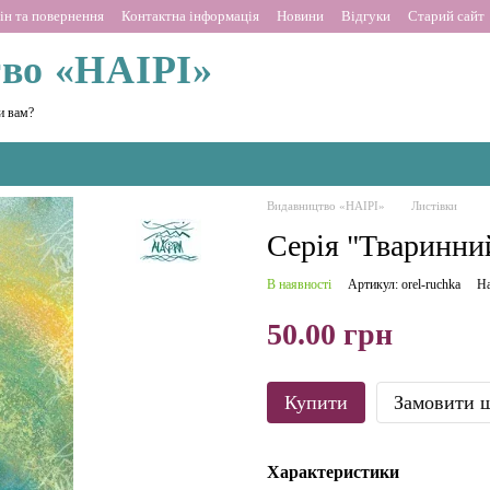
ін та повернення
Контактна інформація
Новини
Відгуки
Старий сайт
во «НАІРІ»
и вам?
Видавництво «НАІРІ»
Листівки
Серія "Тваринний
В наявності
Артикул: orel-ruchka
На
50.00 грн
Купити
Замовити 
Характеристики