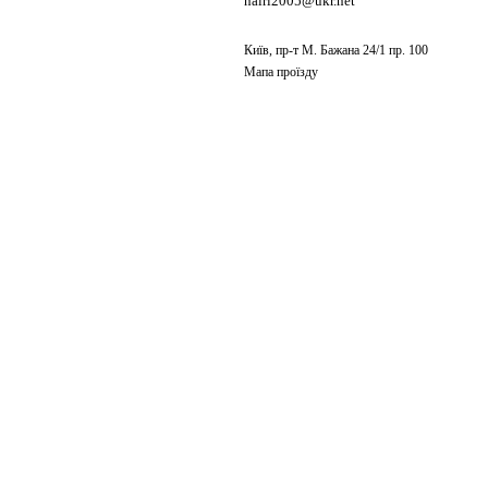
nairi2005@ukr.net
Київ, пр-т М. Бажана 24/1 пр. 100
Мапа проїзду