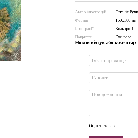
Автор ілюстрацій
Євгенія Ручк
Формат
150х100 мм
Ілюстрації
Кольорові
Покриття
Глянсове
Новий відгук або коментар
Оцініть товар