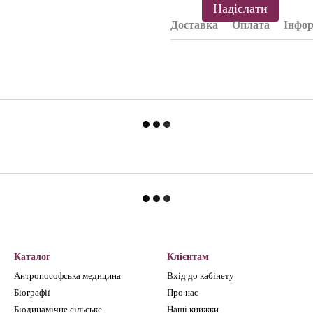
Надіслати
Доставка
Оплата
Інфор
Каталог
Клієнтам
Антропософська медицина
Вхід до кабінету
Біографії
Про нас
Біодинамічне сільське
Наші книжки