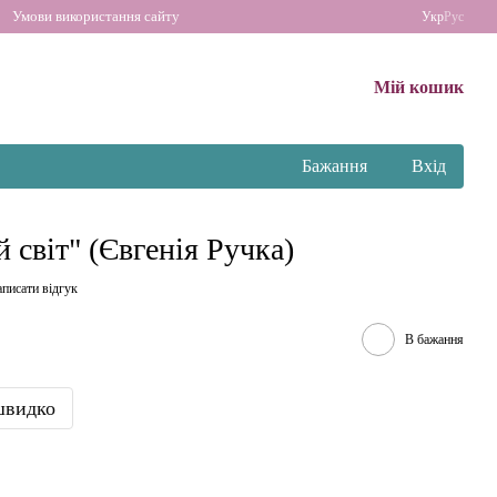
Умови використання сайту
Укр
Рус
Мій кошик
Бажання
Вхід
 світ" (Євгенія Ручка)
писати відгук
В бажання
швидко