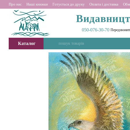
Перейти до основного контенту
Про нас
Наші книжки
Готується до друку
Оплата і доставка
Обм
Видавницт
050-076-30-70
Передзвонит
Каталог