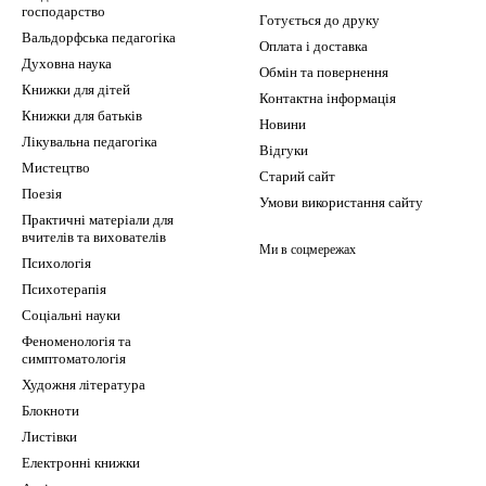
господарство
Готується до друку
Вальдорфська педагогіка
Оплата і доставка
Духовна наука
Обмін та повернення
Книжки для дітей
Контактна інформація
Книжки для батьків
Новини
Лікувальна педагогіка
Відгуки
Мистецтво
Старий сайт
Поезія
Умови використання сайту
Практичні матеріали для
вчителів та вихователів
Ми в соцмережах
Психологія
Психотерапія
Соціальні науки
Феноменологія та
симптоматологія
Художня література
Блокноти
Листівки
Електронні книжки