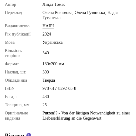
Автор
Лінда Томас
Переклад
Олена Колюхова, Олена Гутянська, Надія
Гутянська
Видавництво
НАІРІ
Рік публікації
2024
Мова
Українська
Кількість
340
сторінок
Формат
130х200 мм
Наклад, шт.
300
Обкладинка
Тверда
ISBN
978-617-8292-05-8
Вага, г.
430
Товщина, мм
25
Оригінальне
Putzen!? - Von der lästigen Notwendigkeit zu einer
видання
Liebeserklärung an die Gegenwart
Відгуки
1