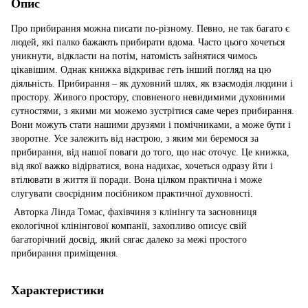
Опис
Про прибирання можна писати по-різному. Певно, не так багато є
людей, які палко бажають прибирати вдома. Часто цього хочеться
уникнути, відкласти на потім, натомість зайнятися чимось
цікавішим. Однак книжка відкриває геть інший погляд на цю
діяльність. Прибирання – як духовний шлях, як взаємодія людини і
простору. Живого простору, сповненого невидимими духовними
сутностями, з якими ми можемо зустрітися саме через прибирання.
Вони можуть стати нашими друзями і помічниками, а може бути і
зворотне. Усе залежить від настрою, з яким ми беремося за
прибирання, від нашої поваги до того, що нас оточує. Це книжка,
від якої важко відірватися, вона надихає, хочеться одразу йти і
втілювати в життя її поради. Вона цілком практична і може
слугувати своєрідним посібником практичної духовності.
Авторка Лінда Томас, фахівчиня з клінінгу та засновниця
екологічної клінінгової компанії, захопливо описує свій
багаторічний досвід, який сягає далеко за межі простого
прибирання приміщення.
Характеристики