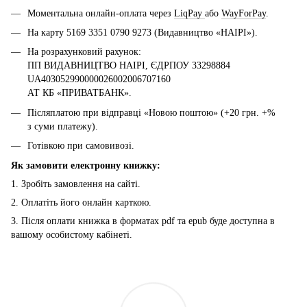
Моментальна онлайн-оплата через
LiqPay
або
WayForPay
.
На карту 5169 3351 0790 9273 (Видавництво «НАІРІ»).
На розрахунковий рахунок:
ПП ВИДАВНИЦТВО НАІРІ, ЄДРПОУ 33298884
UA403052990000026002006707160
АТ КБ «ПРИВАТБАНК».
Післяплатою при відправці «Новою поштою» (+20 грн. +%
з суми платежу).
Готівкою при самовивозі.
Як замовити електронну книжку:
1. Зробіть замовлення на сайті.
2. Оплатіть його онлайн карткою.
3. Після оплати книжка в форматах pdf та epub буде доступна в
вашому особистому кабінеті.