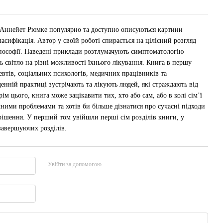
а Аннейет Рюмке популярно та доступно описуються картини
асифікація. Автор у своїй роботі спирається на цілісний розгляд
опософії. Наведені приклади розтлумачують симптоматологію
ь світло на різні можливості їхнього лікування. Книга в першу
евтів, соціальних психологів, медичних працівників та
кденній практиці зустрічають та лікують людей, які страждають від
ім цього, книга може зацікавити тих, хто або сам, або в колі сім’ї
чними проблемами та хотів би більше дізнатися про сучасні підходи
рішення. У перший том увійшли перші сім розділів книги, у
 завершуючих розділів.
Увійти за допомогою