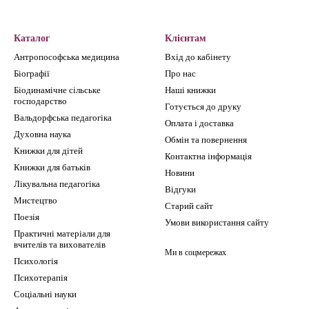
Каталог
Клієнтам
Антропософська медицина
Вхід до кабінету
Біографії
Про нас
Біодинамічне сільське
Наші книжки
господарство
Готується до друку
Вальдорфська педагогіка
Оплата і доставка
Духовна наука
Обмін та повернення
Книжки для дітей
Контактна інформація
Книжки для батьків
Новини
Лікувальна педагогіка
Відгуки
Мистецтво
Старий сайт
Поезія
Умови використання сайту
Практичні матеріали для
вчителів та вихователів
Ми в соцмережах
Психологія
Психотерапія
Соціальні науки