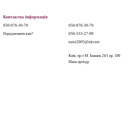
Контактна інформація
050-076-30-70
050-076-30-70
050-333-27-99
Передзвонити вам?
nairi2005@ukr.net
Київ, пр-т М. Бажана 24/1 пр. 100
Мапа проїзду