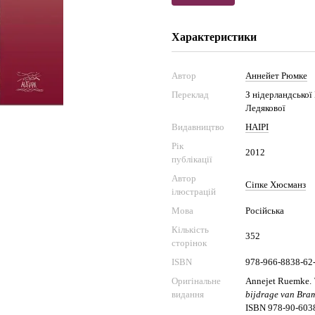
Характеристики
Автор
Аннейет Рюмке
Переклад
З нідерландської
Ледякової
Видавництво
НАІРІ
Рік
2012
публікації
Автор
Сіпке Хюсманз
ілюстрацій
Мова
Російська
Кількість
352
сторінок
ISBN
978-966-8838-62
Оригінальне
Annejet Ruemke.
видання
bijdrage van Bra
ISBN 978-90-603