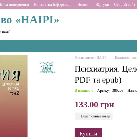
ін та повернення
Контактна інформація
Новини
Відгуки
Старий сайт
во «НАІРІ»
и вам?
Видавництво «НАІРІ»
Електронні кн
Психиатрия. Цел
PDF та epub)
В наявності
Артикул: 38620е
Напис
133.00 грн
Електронний товар
Купити