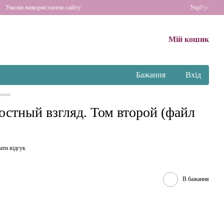
Умови використання сайту
Укр
Рус
Мій кошик
Бажання
Вхід
ижки
остный взгляд. Том второй (файл
ати відгук
В бажання