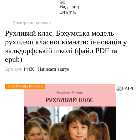
Електронні книжки
Рухливий клас. Бохумська модель
рухливої класної кімнати: інновація у
вальдорфській школі (файл PDF та
epub)
Артикул:
14430
Написати відгук
ЕЛЕКТРОННА КНИЖКА