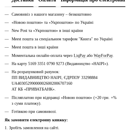
Самовивіз з нашого магазину – безкоштовно
«Новою поштою» та «Укрпоштою» по Україні
New Post та «Укрпоштою» в інші країни
Meest пошта за спеціальним тарифом "Книга" по Україні
Meest пошта в інші країни
Моментальна онлайн-оплата через
LiqPay
або
WayForPay
.
На карту 5169 3351 0790 9273 (Видавництво «НАІРІ»).
На розрахунковий рахунок:
ПП ВИДАВНИЦТВО НАІРІ, ЄДРПОУ 33298884
UA403052990000026002006707160
АТ КБ «ПРИВАТБАНК».
Післяплатою при відправці «Новою поштою» (+20 грн. +%
з суми платежу).
Готівкою при самовивозі.
Як замовити електронну книжку:
1. Зробіть замовлення на сайті.