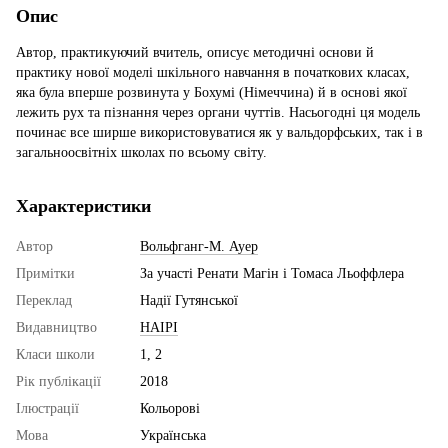
Опис
Автор, практикуючий вчитель, описує методичні основи й
практику нової моделі шкільного навчання в початкових класах,
яка була вперше розвинута у Бохумі (Німеччина) й в основі якої
лежить рух та пізнання через органи чуттів. Насьогодні ця модель
починає все ширше використовуватися як у вальдорфських, так і в
загальноосвітніх школах по всьому світу.
Характеристики
Автор
Вольфганг-М. Ауер
Примітки
За участі Ренати Магін і Томаса Льоффлера
Переклад
Надії Гутянської
Видавництво
НАІРІ
Класи школи
1, 2
Рік публікації
2018
Ілюстрації
Кольорові
Мова
Українська