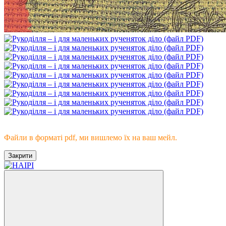
Електронна книжка
Файли в форматі pdf, ми вишлемо їх на ваш мейл.
Закрити