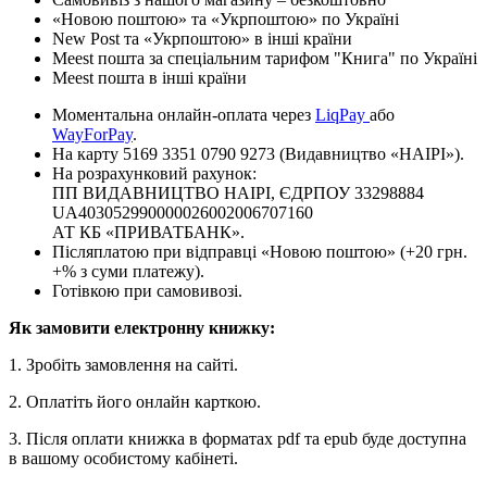
«Новою поштою» та «Укрпоштою» по Україні
New Post та «Укрпоштою» в інші країни
Meest пошта за спеціальним тарифом "Книга" по Україні
Meest пошта в інші країни
Моментальна онлайн-оплата через
LiqPay
або
WayForPay
.
На карту 5169 3351 0790 9273 (Видавництво «НАІРІ»).
На розрахунковий рахунок:
ПП ВИДАВНИЦТВО НАІРІ, ЄДРПОУ 33298884
UA403052990000026002006707160
АТ КБ «ПРИВАТБАНК».
Післяплатою при відправці «Новою поштою» (+20 грн.
+% з суми платежу).
Готівкою при самовивозі.
Як замовити електронну книжку:
1. Зробіть замовлення на сайті.
2. Оплатіть його онлайн карткою.
3. Після оплати книжка в форматах pdf та epub буде доступна
в вашому особистому кабінеті.