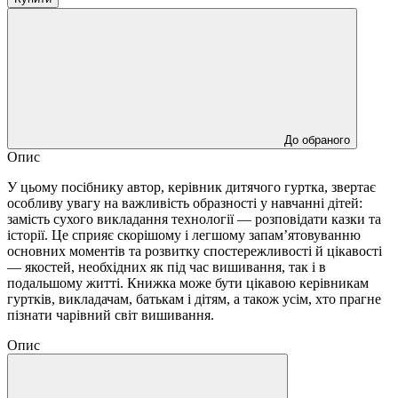
До обраного
Опис
У цьому посібнику автор, керівник дитячого гуртка, звертає
особливу увагу на важливість образності у навчанні дітей:
замість сухого викладання технології — розповідати казки та
історії. Це сприяє скорішому і легшому запам’ятовуванню
основних моментів та розвитку спостережливості й цікавості
— якостей, необхідних як під час вишивання, так і в
подальшому житті. Книжка може бути цікавою керівникам
гуртків, викладачам, батькам і дітям, а також усім, хто прагне
пізнати чарівний світ вишивання.
Опис