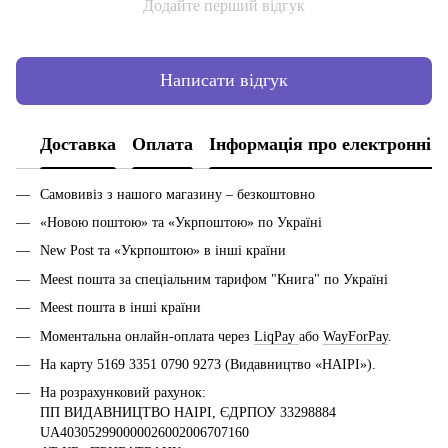
Додайте перший відгук
Написати відгук
Доставка
Оплата
Інформація про електронні 
Самовивіз з нашого магазину – безкоштовно
«Новою поштою» та «Укрпоштою» по Україні
New Post та «Укрпоштою» в інші країни
Meest пошта за спеціальним тарифом "Книга" по Україні
Meest пошта в інші країни
Моментальна онлайн-оплата через
LiqPay
або
WayForPay
.
На карту 5169 3351 0790 9273 (Видавництво «НАІРІ»).
На розрахунковий рахунок:
ПП ВИДАВНИЦТВО НАІРІ, ЄДРПОУ 33298884
UA403052990000026002006707160