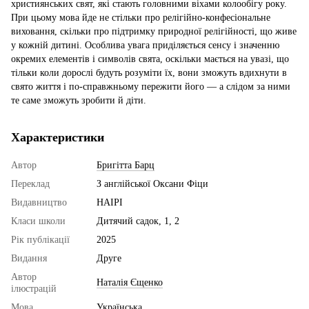
християнських свят, які стають головними віхами колообігу року.
При цьому мова йде не стільки про релігійно-конфесіональне
виховання, скільки про підтримку природної релігійності, що живе
у кожній дитині. Особлива увага приділяється сенсу і значенню
окремих елементів і символів свята, оскільки мається на увазі, що
тільки коли дорослі будуть розуміти їх, вони зможуть вдихнути в
свято життя і по-справжньому пережити його — а слідом за ними
те саме зможуть зробити й діти.
Характеристики
Автор
Бригітта Барц
Переклад
З англійської Оксани Фіци
Видавництво
НАІРІ
Класи школи
Дитячий садок, 1, 2
Рік публікації
2025
Видання
Друге
Автор
Наталія Єщенко
ілюстрацій
Мова
Українська