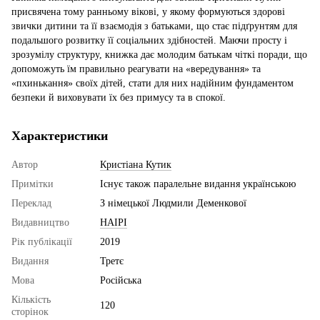
присвячена тому ранньому вікові, у якому формуються здорові
звички дитини та її взаємодія з батьками, що стає підґрунтям для
подальшого розвитку її соціальних здібностей. Маючи просту і
зрозумілу структуру, книжка дає молодим батькам чіткі поради, що
допоможуть їм правильно реагувати на «вередування» та
«пхинькання» своїх дітей, стати для них надійним фундаментом
безпеки й виховувати їх без примусу та в спокої.
Характеристики
Автор
Кристіана Кутик
Примітки
Існує також паралельне видання українською
Переклад
З німецької Людмили Деменкової
Видавництво
НАІРІ
Рік публікації
2019
Видання
Третє
Мова
Російська
Кількість
120
сторінок