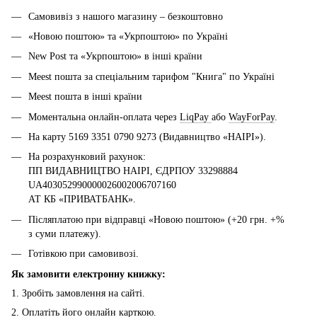
Самовивіз з нашого магазину – безкоштовно
«Новою поштою» та «Укрпоштою» по Україні
New Post та «Укрпоштою» в інші країни
Meest пошта за спеціальним тарифом "Книга" по Україні
Meest пошта в інші країни
Моментальна онлайн-оплата через
LiqPay
або
WayForPay
.
На карту 5169 3351 0790 9273 (Видавництво «НАІРІ»).
На розрахунковий рахунок:
ПП ВИДАВНИЦТВО НАІРІ, ЄДРПОУ 33298884
UA403052990000026002006707160
АТ КБ «ПРИВАТБАНК».
Післяплатою при відправці «Новою поштою» (+20 грн. +%
з суми платежу).
Готівкою при самовивозі.
Як замовити електронну книжку:
1. Зробіть замовлення на сайті.
2. Оплатіть його онлайн карткою.