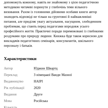
допоможуть кожному, навіть не знайомому з цією педагогічною
методикою читачеві поринути у глибочінь теми вільного
виховання. Разом із головними дійовими особами книги автор
знаходить відповіді не тільки на грунтовні й найважливіші
питання, але приділяє увагу актуальним, насущним, злободенним
проблемам, що стають перед педагогами впродовж усього
професійного життя. Практичні поради перемежовані із глибокими
роздумами про природу людини. Книжка буде також корисною для
викладачів педагогічних семінарів, консультантів, шкільного
персоналу і батьків.
Характеристики
Автор
Юджин Швартц
Переклад
З німецької Ванди Мазної
Видавництво
НАІРІ
Рік публікації
2020
Видання
Друге
Мова
Російська
Кількість