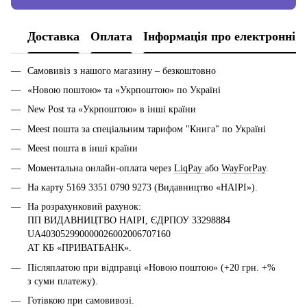
Доставка
Оплата
Інформація про електронні 
Самовивіз з нашого магазину – безкоштовно
«Новою поштою» та «Укрпоштою» по Україні
New Post та «Укрпоштою» в інші країни
Meest пошта за спеціальним тарифом "Книга" по Україні
Meest пошта в інші країни
Моментальна онлайн-оплата через
LiqPay
або
WayForPay
.
На карту 5169 3351 0790 9273 (Видавництво «НАІРІ»).
На розрахунковий рахунок:
ПП ВИДАВНИЦТВО НАІРІ, ЄДРПОУ 33298884
UA403052990000026002006707160
АТ КБ «ПРИВАТБАНК».
Післяплатою при відправці «Новою поштою» (+20 грн. +%
з суми платежу).
Готівкою при самовивозі.