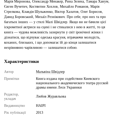
Марія Миронова, Олександр Менакер, Рина Зелена, Тамара Ханум,
Євген Вучетич, Костянтин Хохлов, Михайло Романов, Марія
Стрелкова, Клавдія Шульженко, Віктор Халатов, Олег Борисов,
Давид Боровський, Михаїл Резнікович. Про себе, про них та про
багатьох інших — у стилі Малі Швідлер. Якщо ви не бачили цієї
іскрометної актриси на сцені і не стикалися з нею в житті, то ця
книга — чудова можливість зазирнути у світ іронічної жінки і
дізнатися, що відчуває одеська красуня, втрачаючи молодість,
коханих, близьких, і що допомагає їй до кінця залишатися
незрівнянно чарівливою — залишатися собою.
Характеристики
Автор
Мальвіна Швідлер
Примітки
Книга издана при содействии Киевского
национального академического театра русской
драмы имени Леси Украинки
Редактор,
Любов Журавльова
укладач
Видавництво
НАІРІ
Рік публікації
2013