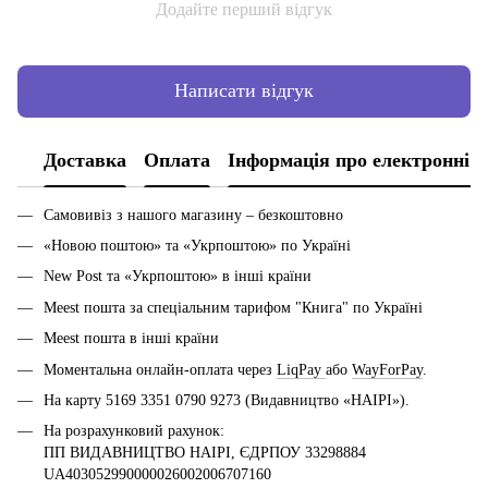
Додайте перший відгук
Написати відгук
Доставка
Оплата
Інформація про електронні 
Самовивіз з нашого магазину – безкоштовно
«Новою поштою» та «Укрпоштою» по Україні
New Post та «Укрпоштою» в інші країни
Meest пошта за спеціальним тарифом "Книга" по Україні
Meest пошта в інші країни
Моментальна онлайн-оплата через
LiqPay
або
WayForPay
.
На карту 5169 3351 0790 9273 (Видавництво «НАІРІ»).
На розрахунковий рахунок:
ПП ВИДАВНИЦТВО НАІРІ, ЄДРПОУ 33298884
UA403052990000026002006707160