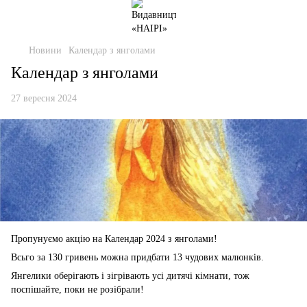
Новини
Календар з янголами
Календар з янголами
27 вересня 2024
Пропунуємо акцію на Календар 2024 з янголами!
Всьго за 130 гривень можна придбати 13 чудових малюнків.
Янгелики оберігають і зігрівають усі дитячі кімнати, тож
поспішайте, поки не розібрали!