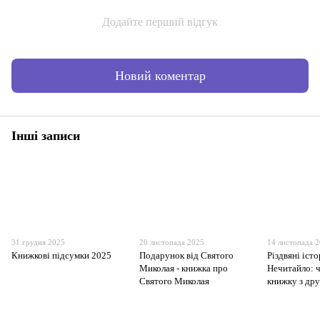
Додайте перший відгук
Новий коментар
Інші записи
31 грудня 2025
20 листопада 2025
14 листопада 
Книжкові підсумки 2025
Подарунок від Святого
Різдвяні істо
Миколая - книжка про
Нечитайло: 
Святого Миколая
книжку з др