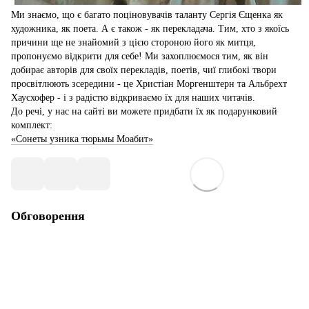
Ми знаємо, що є багато поціновувачів таланту Сергія Єщенка як
художника, як поета. А є також - як перекладача. Тим, хто з якоїсь
причини ще не знайомий з цією стороною його як митця,
пропонуємо відкрити для себе! Ми захоплюємося тим, як він
добирає авторів для своїх перекладів, поетів, чиї глибокі твори
просвітлюють зсередини - це Христіан Моргенштерн та Альбрехт
Хаусхофер - і з радістю відкриваємо їх для наших читачів.
До речі, у нас на сайті ви можете придбати їх як подарунковий
комплект:
«Сонеты узника тюрьмы Моабит»
Обговорення